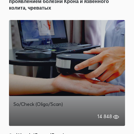
проявлением болезни Крона и язвенного
колита, чреватых
So/Check (Oligo/Scan)
14 848