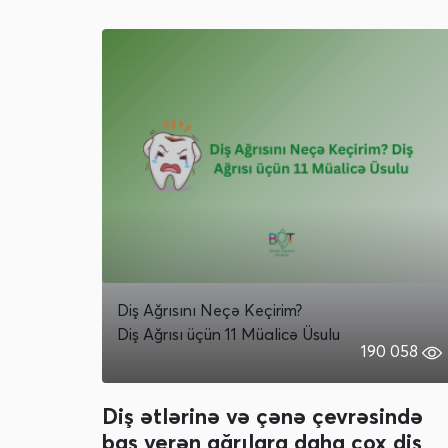
Diş Ağrısını Neçə Keçirim?
Diş Ağrısı
üçün 11 Müalicə Üsulu
190 058
Diş ətlərinə və çənə çevrəsində
baş verən ağrılara daha çox diş