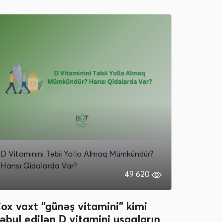
D Vitaminini Təbii Yolla Almaq Mümkündür?
Hansı Qidalarda Var?
49 620
ox vaxt “günəş vitamini” kimi
əbul edilən D vitamini uşaqların