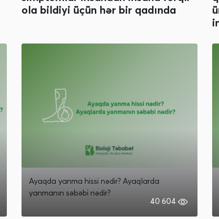
ola bildiyi üçün hər bir qadında
ü
i
Ayaqda yanma hissi nədir? Ayaqlarda
yanmanın səbəbi nədir?
40 604