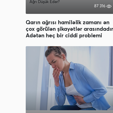
Ağrı Düşük Edər?
87 316
Qarın ağrısı hamiləlik zamanı ən
çox görülən şikayətlər arasındadır
Adətən heç bir ciddi problemi