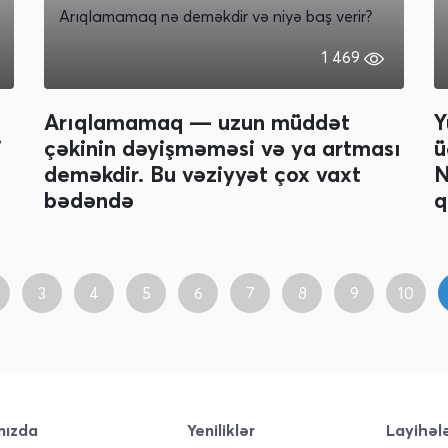
Arıqlamamaq nə deməkdir və niyə baş verir?
1 469
Arıqlamamaq — uzun müddət
Y
i
çəkinin dəyişməməsi və ya artması
ü
deməkdir. Bu vəziyyət çox vaxt
N
bədəndə
q
3
4
5
6
7
8
9
10
mızda
Yeniliklər
Layihəl