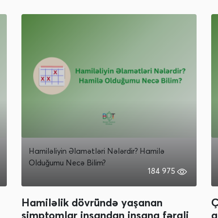
Hamiləliyin Əlamətləri Nələrdir? Hamilə
Olduğumu Necə Bilim?
184 975
Hamiləlik dövründə yaşanan
Ç
simptomlar insandan insana fərqli
q