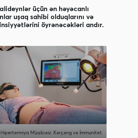
alideynlər üçün ən həyəcanlı
nlar uşaq sahibi olduqlarını və
insiyyətlərini öyrənəcəkləri andır.
Hipertermiya Müalicəsi: Xərçəng və İmmunitet