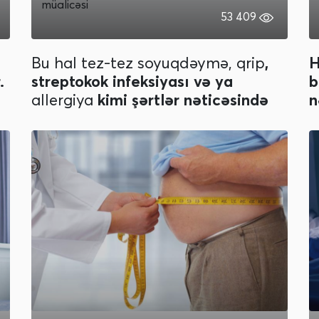
müalicəsi
53 409
Bu hal tez-tez soyuqdəymə,
qrip
,
H
.
streptokok infeksiyası və ya
b
allergiya
kimi şərtlər nəticəsində
n