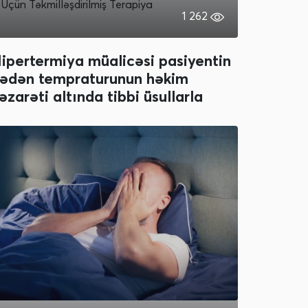
Üçün Təkmilləşdirilmiş Terapiya
1 262
ipertermiya müalicəsi pasiyentin
ədən tempraturunun həkim
əzarəti altında tibbi üsullarla