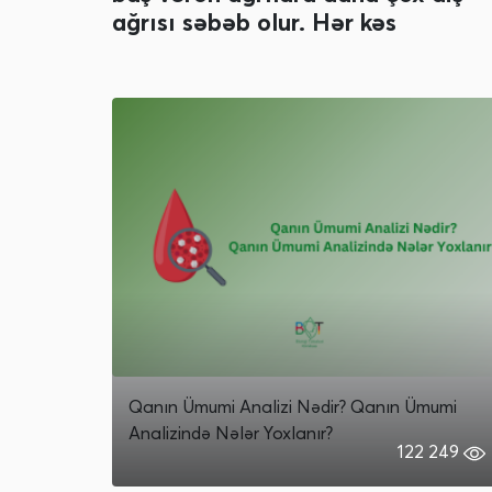
ağrısı səbəb olur. Hər kəs
Qanın Ümumi Analizi Nədir? Qanın Ümumi
Analizində Nələr Yoxlanır?
122 249