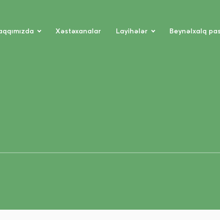
aqqımızda
Xəstəxanalar
Layihələr
Beynəlxalq pa