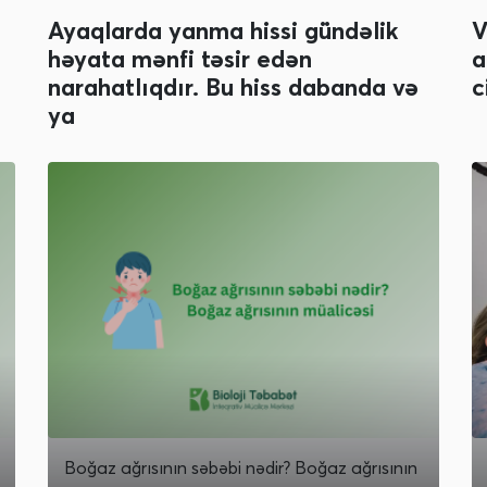
Ayaqlarda yanma hissi gündəlik
V
həyata mənfi təsir edən
a
narahatlıqdır. Bu hiss dabanda və
c
ya
Boğaz ağrısının səbəbi nədir? Boğaz ağrısının