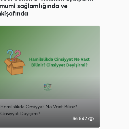
mumi sağlamlığında və
nkişafında
Hamiləlikdə Cinsiyyət Nə Vaxt Bilinir?
Cinsiyyət Dəyişirmi?
86 842