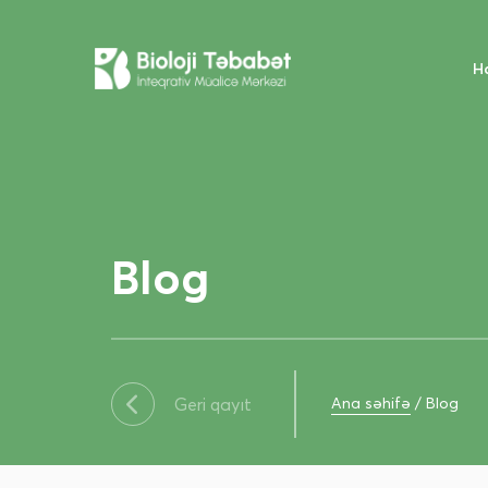
H
Blog
Ana səhifə
/
Blog
Geri qayıt