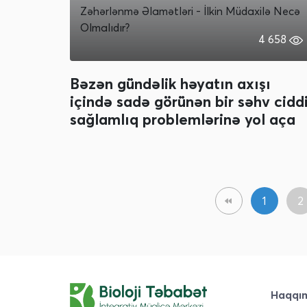
Zəhərlənmə
Əlamətləri - İlkin Müdaxilə Necə
Olmalıdır?
4 658
Bəzən gündəlik həyatın axışı
içində sadə görünən bir səhv cidd
sağlamlıq problemlərinə yol aça
1
2
Haqqı