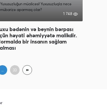
Yuxusuzluğun müalicəsi! Yuxusuzluqla necə
mübarizə aparmaq olar?
1 748
uxu bədənin və beynin bərpası
çün həyati əhəmiyyətə malikdir.
ormalda bir insanın sağlam
alması
...
33
ər