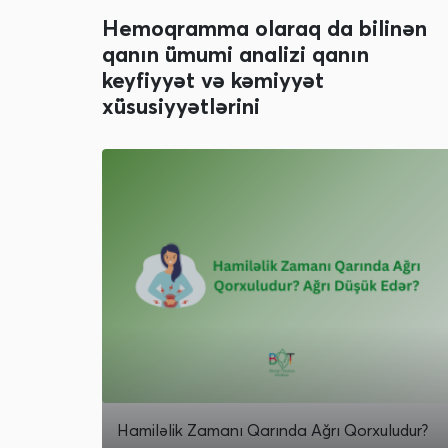
Hemoqramma olaraq da bilinən
qanın ümumi analizi qanın
keyfiyyət və kəmiyyət
xüsusiyyətlərini
Hamiləlik Zamanı Qarında Ağrı Qorxuludur?