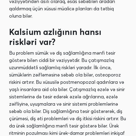
vəziyyətindən asılı olaraq, əsas səbəbləri aradan
qaldırmaq üçün xüsusi müalicə planları da tətbiq
oluna bilər.
Kalsium azlığının hansı
riskləri var?
Bu problem sümük və diş sağlamlığına mənfi təsir
göstərə bilən ciddi bir vəziyyətdir. Bu çatışmazlıq
uzunmüddətli sağlamlıq riskləri yaradır. İlk öncə,
sümüklərin zəifləməsinə səbəb ola bilər, osteoporoz
riskini artırır. Bu xüsusilə postmenopozal qadınlara və
yaşlı insanlara aid ola bilər. Çatışmazlıq əzələ və sinir
sistemlərinə də təsir edərək əzələ ağrılarına, əzələ
zəifliyinə, uyuşmalara və sinir sistemi problemlərinə
səbəb ola bilər. Diş sağlamlığına təsir göstərərək, diş
çürüməsi, diş əti problemləri və diş itkisi riskini artırır. Bu
da ürək sağlamlığına mənfi təsir göstərə bilər. Ürək
ritminin pozulması kimi ürək-damar problemləri inkişaf