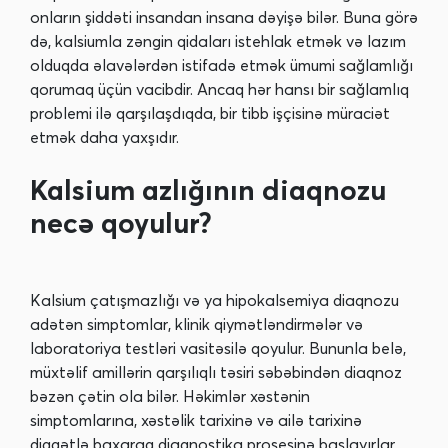
onların şiddəti insandan insana dəyişə bilər. Buna görə
də, kalsiumla zəngin qidaları istehlak etmək və lazım
olduqda əlavələrdən istifadə etmək ümumi sağlamlığı
qorumaq üçün vacibdir. Ancaq hər hansı bir sağlamlıq
problemi ilə qarşılaşdıqda, bir tibb işçisinə müraciət
etmək daha yaxşıdır.
Kalsium azlığının diaqnozu
necə qoyulur?
Kalsium çatışmazlığı və ya hipokalsemiya diaqnozu
adətən simptomlar, klinik qiymətləndirmələr və
laboratoriya testləri vasitəsilə qoyulur. Bununla belə,
müxtəlif amillərin qarşılıqlı təsiri səbəbindən diaqnoz
bəzən çətin ola bilər. Həkimlər xəstənin
simptomlarına, xəstəlik tarixinə və ailə tarixinə
diqqətlə baxaraq diaqnostika prosesinə başlayırlar.