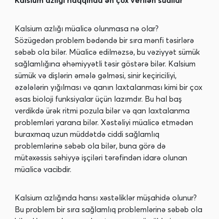
Kalsium azlığı haqqında ən çox verilən suallar
Kalsium azlığı müalicə olunmasa nə olar?
Sözügedən problem bədəndə bir sıra mənfi təsirlərə
səbəb ola bilər. Müalicə edilməzsə, bu vəziyyət sümük
sağlamlığına əhəmiyyətli təsir göstərə bilər. Kalsium
sümük və dişlərin əmələ gəlməsi, sinir keçiriciliyi,
əzələlərin yığılması və qanın laxtalanması kimi bir çox
əsas bioloji funksiyalar üçün lazımdır. Bu hal baş
verdikdə ürək ritmi pozula bilər və qan laxtalanma
problemləri yarana bilər. Xəstəliyi müalicə etmədən
buraxmaq uzun müddətdə ciddi sağlamlıq
problemlərinə səbəb ola bilər, buna görə də
mütəxəssis səhiyyə işçiləri tərəfindən idarə olunan
müalicə vacibdir.
Kalsium azlığında hansı xəstəliklər müşahidə olunur?
Bu problem bir sıra sağlamlıq problemlərinə səbəb ola