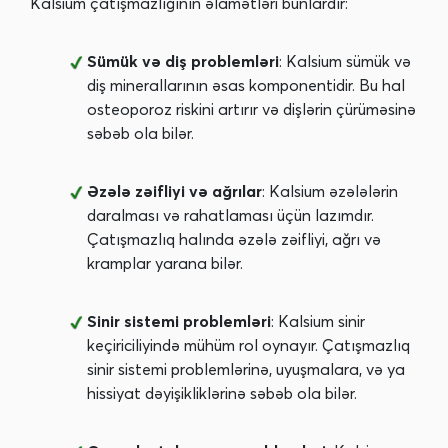
Kalsium çatışmazlığının əlamətləri bunlardır:
Sümük və diş problemləri
: Kalsium sümük və
diş minerallarının əsas komponentidir. Bu hal
osteoporoz riskini artırır və dişlərin çürüməsinə
səbəb ola bilər.
Əzələ zəifliyi və ağrılar
: Kalsium əzələlərin
daralması və rahatlaması üçün lazımdır.
Çatışmazlıq halında əzələ zəifliyi, ağrı və
kramplar yarana bilər.
Sinir sistemi problemləri
: Kalsium sinir
keçiriciliyində mühüm rol oynayır. Çatışmazlıq
sinir sistemi problemlərinə, uyuşmalara, və ya
hissiyat dəyişikliklərinə səbəb ola bilər.