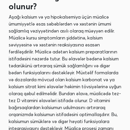
olunur?
Aşağı kalsium və ya hipokalsemiya üçün müalicə
ümumiyyətlə əsas səbəblərdən və xəstənin ümumi
sağlamlıq vəziyyətindən asılı olaraq müəyyən edilir.
Müalicə kursu simptomların şiddətinə, kalsium
səviyyəsinə və xəstənin reaksiyasına əsasən
fərdiləşdirilir. Müalicə adətən kalsium preparatlarının
istifadəsini nəzərdə tutur. Bu əlavələr bədənə kalsium
tədarükünü artıraraq sümük sağlamlığını və digər
bədən funksiyalarını dəstəkləyir. Müxtəlif formalarda
və dozalarda mövcud olan kalsium karbonat və ya
kalsium sitrat kimi əlavələr həkimin tövsiyələrinə uyğun
olaraq qəbul edilməlidir. Bundan əlavə, müalicədə tez-
tez D vitamini əlavələri istifadə olunur. D vitamini
bağırsaqlardan kalsiumun udulmasını artıraraq
orqanizmdə kalsiumun istifadəsini optimallaşdırır. Bu,
kalsiumun sümüklərə və digər həyati funksiyalara
inteqrasiyasını dəstəkləyir. Müalicə prosesi zamanı