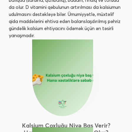
balıqda (sardina, qızılbalıq), badam, fındıq və tofuda
da olur. D vitamini qəbulunun artırılması da kalsiumun
udulmasını dəstəkləyə bilər. Ümumiyyətlə, müxtəlif
qida maddələrini ehtiva edən balanslaşdırılmış pəhriz
gündəlik kalsium ehtiyacını ödəmək üçün ən təsirli
yanaşmadır.
Kalsium Çoxluğu Niyə Baş Verir?