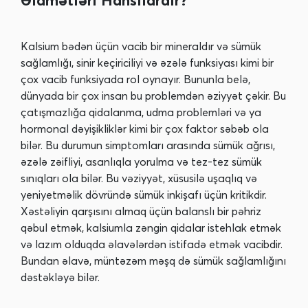
Kalsium bədən üçün vacib bir mineraldır və sümük
sağlamlığı, sinir keçiriciliyi və əzələ funksiyası kimi bir
çox vacib funksiyada rol oynayır. Bununla belə,
dünyada bir çox insan bu problemdən əziyyət çəkir. Bu
çatışmazlığa qidalanma, udma problemləri və ya
hormonal dəyişikliklər kimi bir çox faktor səbəb ola
bilər. Bu durumun simptomları arasında sümük ağrısı,
əzələ zəifliyi, asanlıqla yorulma və tez-tez sümük
sınıqları ola bilər. Bu vəziyyət, xüsusilə uşaqlıq və
yeniyetməlik dövründə sümük inkişafı üçün kritikdir.
Xəstəliyin qarşısını almaq üçün balanslı bir pəhriz
qəbul etmək, kalsiumla zəngin qidalar istehlak etmək
və lazım olduqda əlavələrdən istifadə etmək vacibdir.
Bundan əlavə, müntəzəm məşq də sümük sağlamlığını
dəstəkləyə bilər.