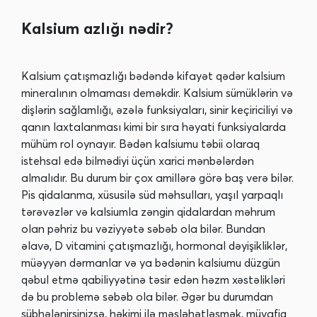
Kalsium azlığı nədir?
Kalsium çatışmazlığı bədəndə kifayət qədər kalsium
mineralının olmaması deməkdir. Kalsium sümüklərin və
dişlərin sağlamlığı, əzələ funksiyaları, sinir keçiriciliyi və
qanın laxtalanması kimi bir sıra həyati funksiyalarda
mühüm rol oynayır. Bədən kalsiumu təbii olaraq
istehsal edə bilmədiyi üçün xarici mənbələrdən
almalıdır. Bu durum bir çox amillərə görə baş verə bilər.
Pis qidalanma, xüsusilə süd məhsulları, yaşıl yarpaqlı
tərəvəzlər və kalsiumla zəngin qidalardan məhrum
olan pəhriz bu vəziyyətə səbəb ola bilər. Bundan
əlavə, D vitamini çatışmazlığı, hormonal dəyişikliklər,
müəyyən dərmanlar və ya bədənin kalsiumu düzgün
qəbul etmə qabiliyyətinə təsir edən həzm xəstəlikləri
də bu problemə səbəb ola bilər. Əgər bu durumdan
şübhələnirsinizsə, həkimi ilə məsləhətləşmək, müvafiq