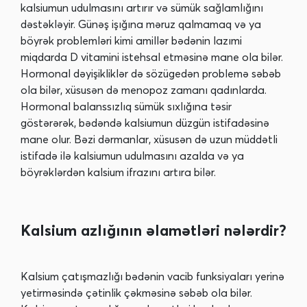
kalsiumun udulmasını artırır və sümük sağlamlığını
dəstəkləyir. Günəş işığına məruz qalmamaq və ya
böyrək problemləri kimi amillər bədənin lazımi
miqdarda D vitamini istehsal etməsinə mane ola bilər.
Hormonal dəyişikliklər də sözügedən problemə səbəb
ola bilər, xüsusən də menopoz zamanı qadınlarda.
Hormonal balanssızlıq sümük sıxlığına təsir
göstərərək, bədəndə kalsiumun düzgün istifadəsinə
mane olur. Bəzi dərmanlar, xüsusən də uzun müddətli
istifadə ilə kalsiumun udulmasını azalda və ya
böyrəklərdən kalsium ifrazını artıra bilər.
Kalsium azlığının əlamətləri nələrdir?
Kalsium çatışmazlığı bədənin vacib funksiyaları yerinə
yetirməsində çətinlik çəkməsinə səbəb ola bilər.