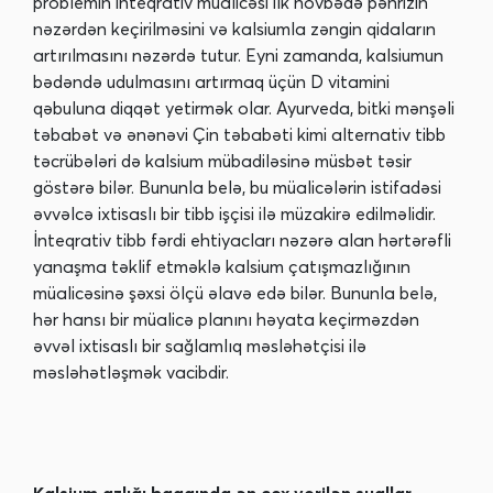
problemin inteqrativ müalicəsi ilk növbədə pəhrizin
nəzərdən keçirilməsini və kalsiumla zəngin qidaların
artırılmasını nəzərdə tutur. Eyni zamanda, kalsiumun
bədəndə udulmasını artırmaq üçün D vitamini
qəbuluna diqqət yetirmək olar. Ayurveda, bitki mənşəli
təbabət və ənənəvi Çin təbabəti kimi alternativ tibb
təcrübələri də kalsium mübadiləsinə müsbət təsir
göstərə bilər. Bununla belə, bu müalicələrin istifadəsi
əvvəlcə ixtisaslı bir tibb işçisi ilə müzakirə edilməlidir.
İnteqrativ tibb fərdi ehtiyacları nəzərə alan hərtərəfli
yanaşma təklif etməklə kalsium çatışmazlığının
müalicəsinə şəxsi ölçü əlavə edə bilər. Bununla belə,
hər hansı bir müalicə planını həyata keçirməzdən
əvvəl ixtisaslı bir sağlamlıq məsləhətçisi ilə
məsləhətləşmək vacibdir.