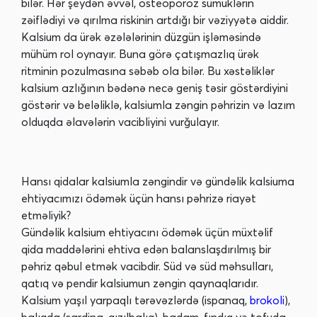
bilər. Hər şeydən əvvəl, osteoporoz sümüklərin
zəiflədiyi və qırılma riskinin artdığı bir vəziyyətə aiddir.
Kalsium da ürək əzələlərinin düzgün işləməsində
mühüm rol oynayır. Buna görə çatışmazlıq ürək
ritminin pozulmasına səbəb ola bilər. Bu xəstəliklər
kalsium azlığının bədənə necə geniş təsir göstərdiyini
göstərir və beləliklə, kalsiumla zəngin pəhrizin və lazım
olduqda əlavələrin vacibliyini vurğulayır.
Hansı qidalar kalsiumla zəngindir və gündəlik kalsiuma
ehtiyacımızı ödəmək üçün hansı pəhrizə riayət
etməliyik?
Gündəlik kalsium ehtiyacını ödəmək üçün müxtəlif
qida maddələrini ehtiva edən balanslaşdırılmış bir
pəhriz qəbul etmək vacibdir. Süd və süd məhsulları,
qatıq və pendir kalsiumun zəngin qaynaqlarıdır.
Kalsium yaşıl yarpaqlı tərəvəzlərdə (ispanaq,
brokoli
),