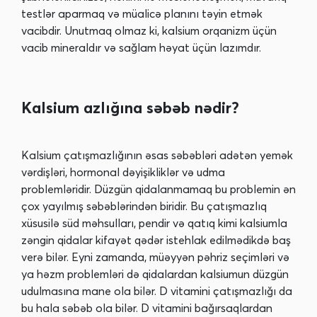
testlər aparmaq və müalicə planını təyin etmək
vacibdir. Unutmaq olmaz ki, kalsium orqanizm üçün
vacib mineraldır və sağlam həyat üçün lazımdır.
Kalsium azlığına səbəb nədir?
Kalsium çatışmazlığının əsas səbəbləri adətən yemək
vərdişləri, hormonal dəyişikliklər və udma
problemləridir. Düzgün qidalanmamaq bu problemin ən
çox yayılmış səbəblərindən biridir. Bu çatışmazlıq
xüsusilə süd məhsulları, pendir və qatıq kimi kalsiumla
zəngin qidalar kifayət qədər istehlak edilmədikdə baş
verə bilər. Eyni zamanda, müəyyən pəhriz seçimləri və
ya həzm problemləri də qidalardan kalsiumun düzgün
udulmasına mane ola bilər. D vitamini çatışmazlığı da
bu hala səbəb ola bilər. D vitamini bağırsaqlardan