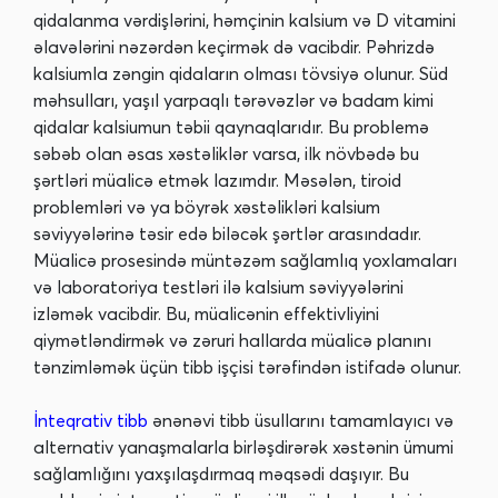
qidalanma vərdişlərini, həmçinin kalsium və D vitamini
əlavələrini nəzərdən keçirmək də vacibdir. Pəhrizdə
kalsiumla zəngin qidaların olması tövsiyə olunur. Süd
məhsulları, yaşıl yarpaqlı tərəvəzlər və badam kimi
qidalar kalsiumun təbii qaynaqlarıdır. Bu problemə
səbəb olan əsas xəstəliklər varsa, ilk növbədə bu
şərtləri müalicə etmək lazımdır. Məsələn, tiroid
problemləri və ya böyrək xəstəlikləri kalsium
səviyyələrinə təsir edə biləcək şərtlər arasındadır.
Müalicə prosesində müntəzəm sağlamlıq yoxlamaları
və laboratoriya testləri ilə kalsium səviyyələrini
izləmək vacibdir. Bu, müalicənin effektivliyini
qiymətləndirmək və zəruri hallarda müalicə planını
tənzimləmək üçün tibb işçisi tərəfindən istifadə olunur.
İnteqrativ tibb
ənənəvi tibb üsullarını tamamlayıcı və
alternativ yanaşmalarla birləşdirərək xəstənin ümumi
sağlamlığını yaxşılaşdırmaq məqsədi daşıyır. Bu