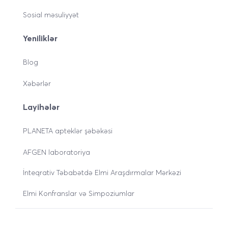
Sosial məsuliyyət
Yeniliklər
Blog
Xəbərlər
Layihələr
PLANETA apteklər şəbəkəsi
AFGEN laboratoriya
İnteqrativ Təbabətdə Elmi Araşdırmalar Mərkəzi
Elmi Konfranslar və Simpoziumlar