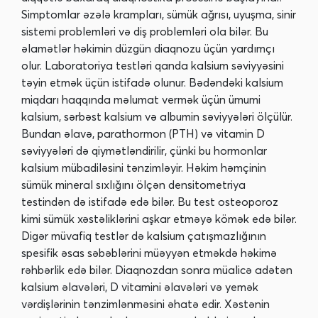
Simptomlar əzələ krampları, sümük ağrısı, uyuşma, sinir
sistemi problemləri və diş problemləri ola bilər. Bu
əlamətlər həkimin düzgün diaqnozu üçün yardımçı
olur. Laboratoriya testləri qanda kalsium səviyyəsini
təyin etmək üçün istifadə olunur. Bədəndəki kalsium
miqdarı haqqında məlumat vermək üçün ümumi
kalsium, sərbəst kalsium və albumin səviyyələri ölçülür.
Bundan əlavə, parathormon (PTH) və vitamin D
səviyyələri də qiymətləndirilir, çünki bu hormonlar
kalsium mübadiləsini tənzimləyir. Həkim həmçinin
sümük mineral sıxlığını ölçən densitometriya
testindən də istifadə edə bilər. Bu test osteoporoz
kimi sümük xəstəliklərini aşkar etməyə kömək edə bilər.
Digər müvafiq testlər də kalsium çatışmazlığının
spesifik əsas səbəblərini müəyyən etməkdə həkimə
rəhbərlik edə bilər. Diaqnozdan sonra müalicə adətən
kalsium əlavələri, D vitamini əlavələri və yemək
vərdişlərinin tənzimlənməsini əhatə edir. Xəstənin