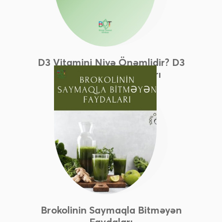
D3 Vitamini Niyə Önəmlidir? D3
Vitamininin Faydaları
Brokolinin Saymaqla Bitməyən