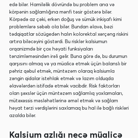
edə bilər. Hamiləlik dövründə bu problem ana və
körpənin sağlamlığına mənfi təsir göstərə bilər.
Körpədə az çəki, erkən doğuş və sümük inkişafı kimi
problemlərə səbəb ola bilər. Bundan əlavə, bəzi
tədqiqatlar sözügedən halın kolorektal xərçəng riskini
artıra biləcəyini göstərdi. Bu risklər kalsiumun
orqanizmdə bir çox həyati funksiyaları
tənzimləməsindən irəli gəlir. Buna görə də, bu durumun
qarşısını almaq və ya müalicə etmək üçün balanslı bir
pəhriz qəbul etmək, müntəzəm olaraq kalsiumla
zəngin qidalar istehlak etmək və lazım olduqda
əlavələrdən istifadə etmək vacibdir. Risk faktorları
olan şəxslər üçün müntəzəm sağlamlıq yoxlamaları,
mütəxəssis məsləhətlərinə əməl etmək və sağlam
həyat tərzi vərdişlərini saxlamaq bu hal ilə bağlı riskləri
azalda bilər.
Kalsium azlığı necə müalicə