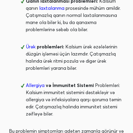
Qanın laxtalanması problemləri:
Kalsium
qanın
laxtalanma
prosesində mühüm amildir.
Çatışmazlıq qanın normal laxtalanmasına
mane ola bilər ki, bu da qanaxma
problemlərinə səbəb ola bilər.
Ürək
problemləri:
Kalsium ürək əzələlərinin
düzgün işləməsi üçün lazımdır. Çatışmazlıq
halında ürək ritmi pozula və digər ürək
problemləri yarana bilər.
Allergiya
və İmmunitet Sistemi
Problemləri:
Kalsium immunitet sistemini dəstəkləyir və
allergiya və infeksiyalara qarşı qoruma təmin
edir. Çatışmazlıq halında immunitet sistemi
zəifləyə bilər.
Bu problemin simptomları adətən zamanla görünür və