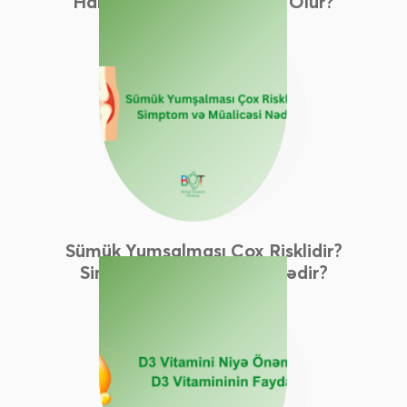
Hansı Xəstəliklərə Səbəb Olur?
Sümük Yumşalması Çox Risklidir?
Simptom Və Müalicəsi Nədir?